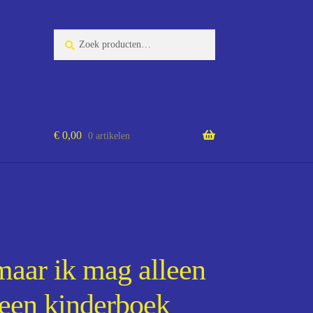
Zoeken
Zoeken
naar:
€
0,00
0 artikelen
 maar ik mag alleen
~een kinderboek