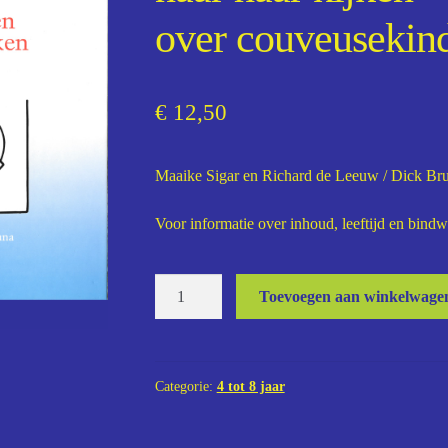
over couveusekin
€
12,50
Maaike Sigar en Richard de Leeuw / Dick Br
Voor informatie over inhoud, leeftijd en bind
Ik
Toevoegen aan winkelwage
heb
een
zusje,
maar
Categorie:
4 tot 8 jaar
ik
mag