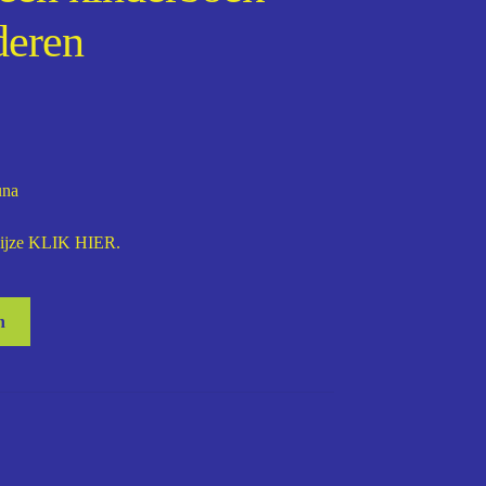
deren
una
wijze
KLIK HIER
.
n