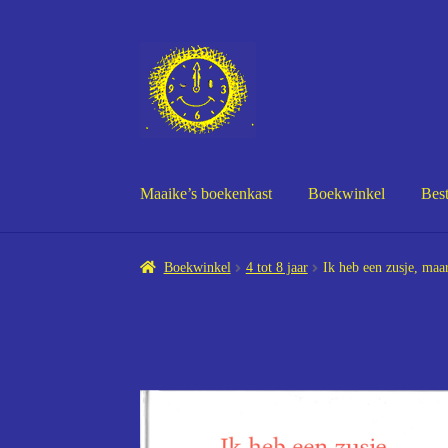
Ga
Ga
door
naar
naar
de
navigatie
inhoud
Maaike’s boekenkast
Boekwinkel
Best
Maaike’s boekenkast
Boekwinkel
Bestelling
Bev
Boekwinkel
4 tot 8 jaar
Ik heb een zusje, maa