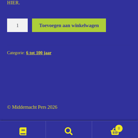
HIER
.
Noah
Toevoegen aan winkelwagen
hoeveelheid
Categorie:
6 tot 100 jaar
© Middernacht Pers 2026
0
Zoeken
Zoeken