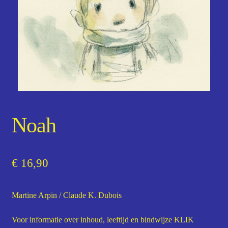
Noah
€
16,90
Martine Arpin / Claude K. Dubois
Voor informatie over inhoud, leeftijd en bindwijze
KLIK